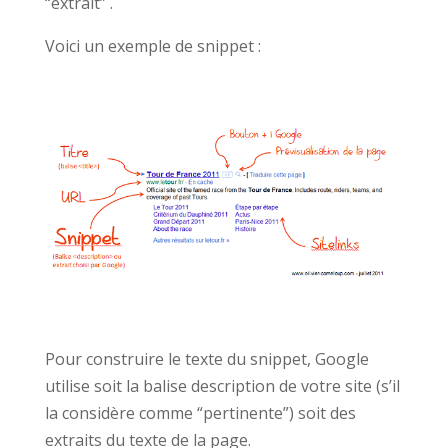
“extrait” .
Voici un exem­ple de snip­pet :
Pour con­stru­ire le texte du snip­pet, Google
utilise soit la balise descrip­tion de votre site (s’il
la con­sid­ère comme “per­ti­nente”) soit des
extraits du texte de la page.