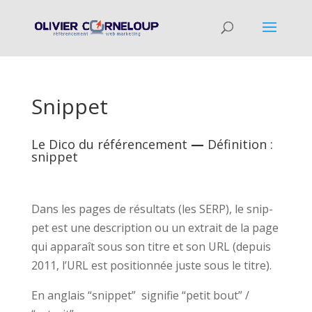
Snippet
Le Dico du référencement
—
Définition :
snippet
Dans les pages de résul­tats (les SERP), le snip­
pet est une descrip­tion ou un extrait de la page
qui appa­raît sous son titre et son URL (depuis
2011, l’URL est posi­tion­née juste sous le titre).
En anglais “snip­pet” sig­ni­fie “petit bout” /