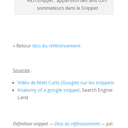
Rich snip­pet : appari­tion des avis con­
som­ma­teurs dans le Snip­pet
« Retour
dico du référence­ment
Sources
:
Vidéo de Matt Cutts (Google) sur les snip­pets
Anato­my of a google snip­pet
, Search Engine
Land
Déf­i­ni­tion snip­pet —
Dico du référence­ment
— Juil­