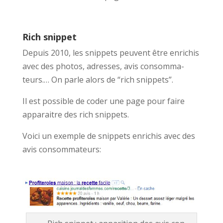
Rich snippet
Depuis 2010, les snip­pets peu­vent être enrichis
avec des pho­tos, adress­es, avis con­som­ma­
teurs.… On par­le alors de “rich snip­pets”.
Il est pos­si­ble de coder une page pour faire
appa­raitre des rich snip­pets.
Voici un exem­ple de snip­pets enrichis avec des
avis con­som­ma­teurs: